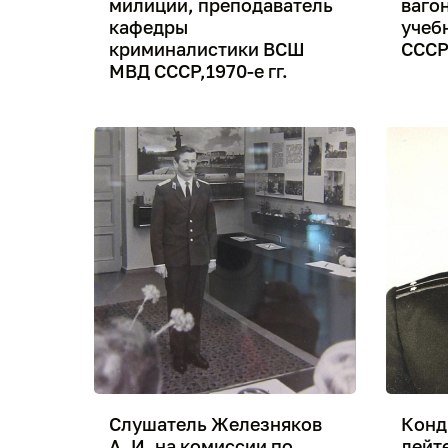
милиции, преподаватель
ваго
кафедры
учеб
криминалистики ВСШ
СССР,
МВД СССР,1970-е гг.
Слушатель Железняков
Кондр
А. И. на комиссии по
лейт