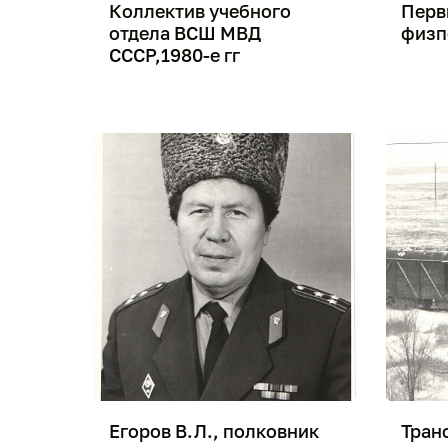
Коллектив учебного
Перв
отдела ВСШ МВД
физп
СССР,1980-е гг
Егоров В.Л., полковник
Тран