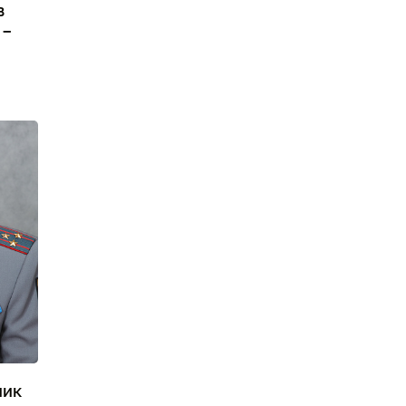
в
 –
ник