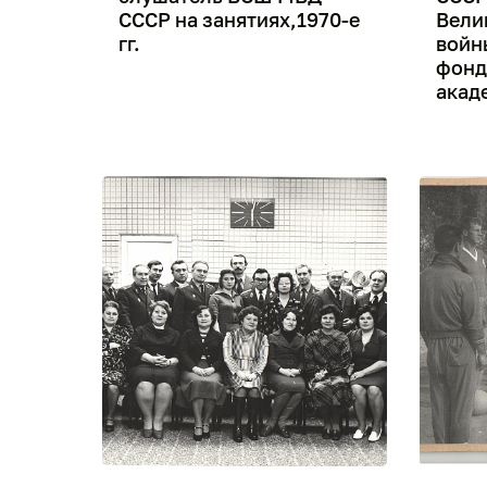
СССР на занятиях,1970-е
Вели
гг.
войны
фонд
акаде