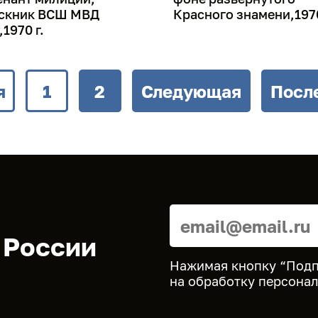
скник ВСШ МВД
Красного знамени,197
1970 г.
я
1
2
Следующая
Посл
 России
Нажимая кнопку “Подп
на
обработку персона