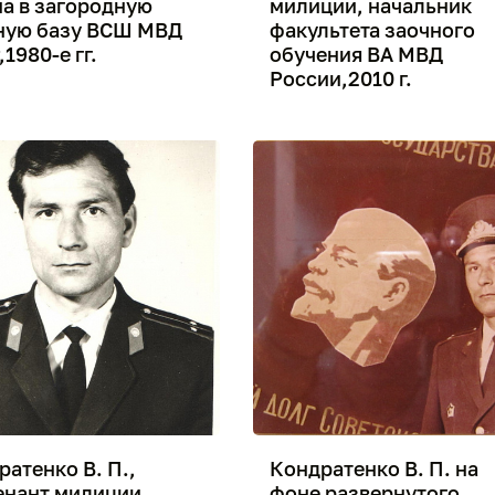
на в загородную
милиции, начальник
ную базу ВСШ МВД
факультета заочного
1980-е гг.
обучения ВА МВД
России,2010 г.
атенко В. П.,
Кондратенко В. П. на
енант милиции,
фоне развернутого