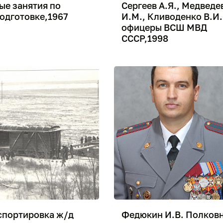
ые занятия по
Сергеев А.Я., Медведе
одготовке,1967
И.М., Кливоденко В.И.
офицеры ВСШ МВД
СССР,1998
спортировка ж/д
Федюкин И.В. Полков