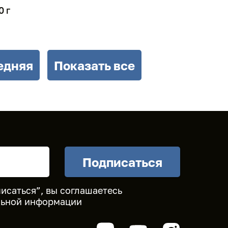
0 г
едняя
Показать все
исаться”, вы соглашаетесь
льной информации