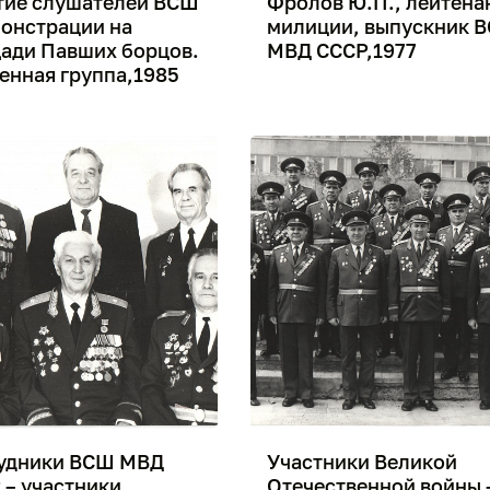
тие слушателей ВСШ
Фролов Ю.П., лейтена
монстрации на
милиции, выпускник 
ади Павших борцов.
МВД СССР,1977
енная группа,1985
удники ВСШ МВД
Участники Великой
 – участники
Отечественной войны 