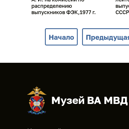
распределению
выпу
выпускников ФЭК,1977 г.
СССР,
Начало
Предыдуща
Музей ВА МВД