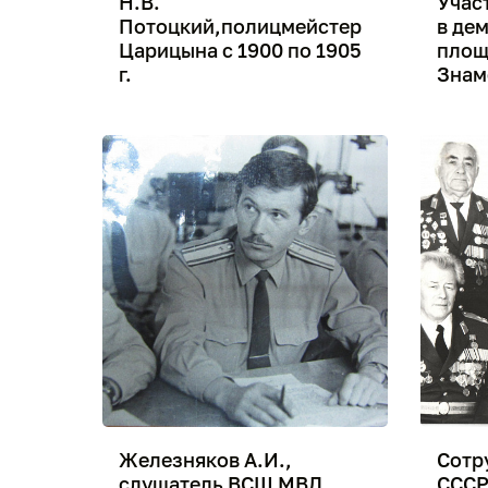
Н.В.
Учас
Потоцкий,полицмейстер
в де
Царицына с 1900 по 1905
площ
г.
Знам
Железняков А.И.,
Сотр
слушатель ВСШ МВД
СССР